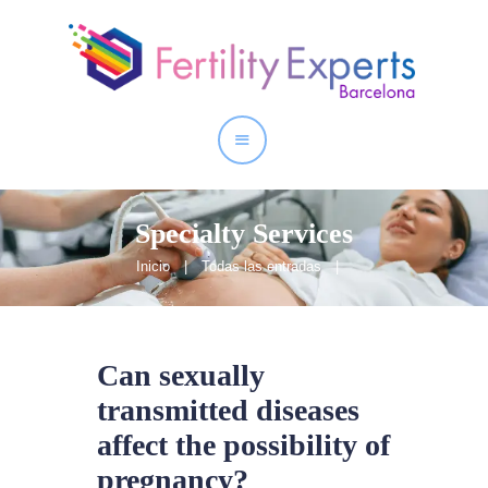
Inicio
Quienes somos
Nuestros Servicios
Specialty Services
Inicio
Todas las entradas
Can sexually
transmitted diseases
affect the possibility of
pregnancy?