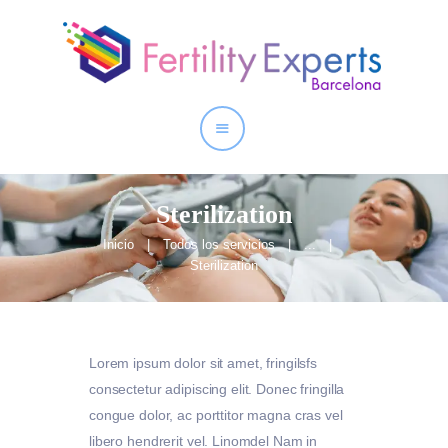
Inicio
Quienes somos
Nuestros Servicios
Sterilization
Inicio
Todos los servicios
...
Sterilization
Lorem ipsum dolor sit amet, fringilsfs
consectetur adipiscing elit. Donec fringilla
congue dolor, ac porttitor magna cras vel
libero hendrerit vel. Linomdel Nam in