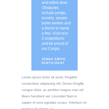
and within time.
Obstacles
include jumps,
tunnels, weave
poles teeters and
a-frame to name
a few. Visit next
Competitions
and be proud of
our Corgis.
JENNA SMITH,
PARTICIPANT
Lorem ipsum dolor sit amet, fringilsfs
consectetur adipiscing elit. Donec fringilla
congue dolor, ac porttitor magna cras vel
libero hendrerit vel. Linomdel Nam in
sapien id urna egestas cursus. Interdum et
malesuada fames ac.