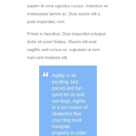
sapien id urna egestas cursus. Interdum et
malesuada fames ac. Duis auctor elit a
justo imperdiet, non.
Primis in faucibus. Duis imperdiet volutpat
dolor sit amet finibus. Mauris elit erat,
sagittis sed cursus ut, vulputate ut sem
nam sed molestie elit.
Agility is an
exciting, fast
paced and fun
sport for us and
our dogs. Agility
is a set course of
obstacles that
your dog must
navigate
properly in order