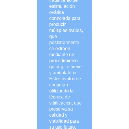
tratamiento de
estimulación
ovárica
controlada para
producir
múltiples óvulos,
que
posteriormente
se extraen
mediante un
procedimiento
quirúrgico breve
y ambulatorio.
Estos óvulos se
congelan
utilizando la
técnica de
vitrificación, que
preserva su
calidad y
viabilidad para
su uso futuro.