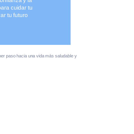
onfianza y la
ara cuidar tu
ar tu futuro
imer paso hacia una vida más saludable y