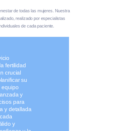
ienestar de todas las mujeres. Nuestra
lizado, realizado por especialistas
dividuales de cada paciente.
icio
 fertilidad
n crucial
anificar su
o equipo
vanzada y
cisos para
a y detallada
 cada
lido y