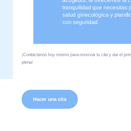
acogedor, te ofrecemos la c
tranquilidad que necesitas p
salud ginecológica y planific
con seguridad.
¡Contáctanos hoy mismo para reservar tu cita y dar el pr
plena!
Hacer una cita