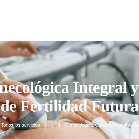
Inicio
Quienes somos
Nuestros Servicios
necológica Integral 
de Fertilidad Futura
Todos los servicios
...
Gynecological Check-up and Assess