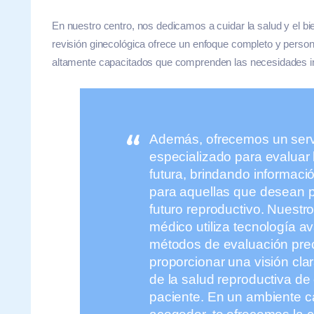
En nuestro centro, nos dedicamos a cuidar la salud y el b
revisión ginecológica ofrece un enfoque completo y persona
altamente capacitados que comprenden las necesidades in
Además, ofrecemos un serv
especializado para evaluar la
futura, brindando informació
para aquellas que desean pl
futuro reproductivo. Nuestr
médico utiliza tecnología a
métodos de evaluación pre
proporcionar una visión clar
de la salud reproductiva de
paciente.
En un ambiente cá