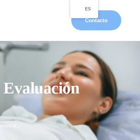
ES
Contacto
y Evaluación
ment of...