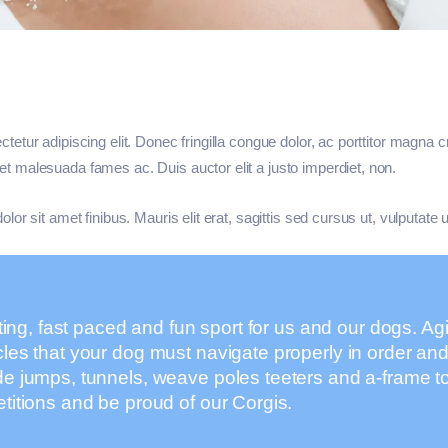
ctetur adipiscing elit. Donec fringilla congue dolor, ac porttitor magna 
et malesuada fames ac. Duis auctor elit a justo imperdiet, non.
olor sit amet finibus. Mauris elit erat, sagittis sed cursus ut, vulputate
iting, fast paced and fun sport for us and our dogs. Agil
les that your dog must navigate properly in order and 
de jumps, tunnels, weave poles teeters and a-frame t
titions and be proud of our Corgis.