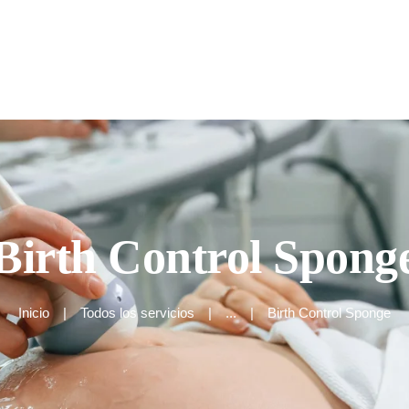
Inicio
Quienes somos
Nuestros Servicios
Birth Control Spong
Inicio
Todos los servicios
...
Birth Control Sponge