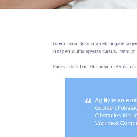
Lorem ipsum dolor sit amet, fringilsfs conse
in sapien id urna egestas cursus. Interdum 
Primis in faucibus. Duis imperdiet volutpat d
Agility is an exc
course of obstac
Obstacles inclu
Visit next Compe