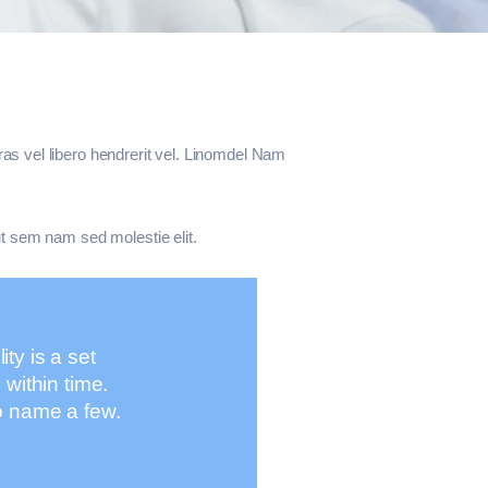
cras vel libero hendrerit vel. Linomdel Nam
 ut sem nam sed molestie elit.
ity is a set
within time.
o name a few.