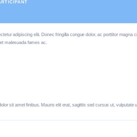
ARTICIPANT
ctetur adipiscing elit. Donec fringilla congue dolor, ac porttitor magna 
m et malesuada fames ac.
olor sit amet finibus. Mauris elit erat, sagittis sed cursus ut, vulputate