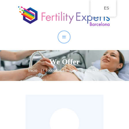
ES
Inicio
Quienes somos
Nuestros Servicios
We Offer
Inicio
Todos los servicios
We Offer